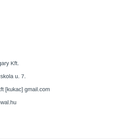
ary Kft.
skola u. 7.
ft [kukac] gmail.com
ewal.hu