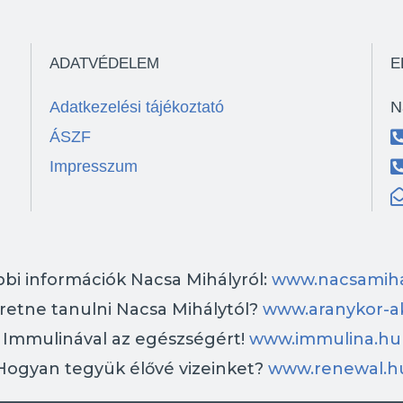
ADATVÉDELEM
E
Adatkezelési tájékoztató
N
ÁSZF
Impresszum
bi információk Nacsa Mihályról:
www.nacsamiha
retne tanulni Nacsa Mihálytól?
www.aranykor-a
Immulinával az egészségért!
www.immulina.hu
Hogyan tegyük élővé vizeinket?
www.renewal.h