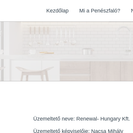
Skip
Kezdőlap
Mi a Penészfaló?
to
content
Üzemeltető neve: Renewal- Hungary Kft.
Üzemeltető képviselője: Nacsa Mihály